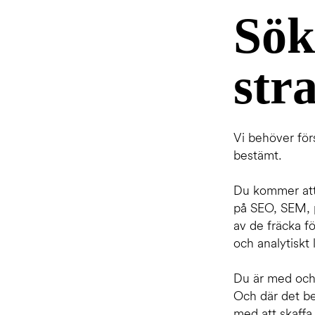
Sök
str
Vi behöver förs
bestämt.
Du kommer att 
på SEO, SEM, p
av de fräcka fö
och analytiskt 
Du är med och i
Och där det be
med att skaffa 