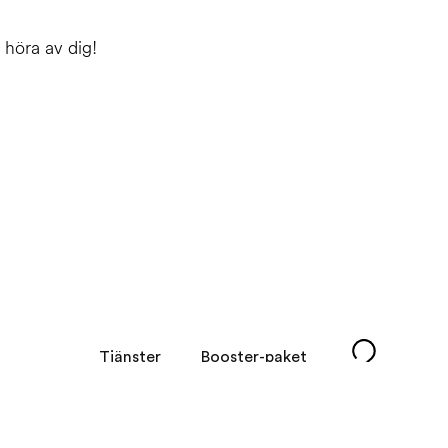
 höra av dig!
Tjänster
Booster-paket
Kundcase
Nyheter
Om oss
Kontakt