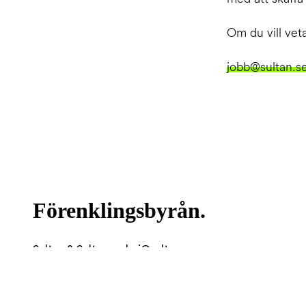
Om du vill veta
jobb@sultan.s
Förenklingsbyrån.
Sultan & Sultan
hej@sultan.se
Mölndalsvägen 40
0702 11 13 33
412 63 Göteborg
LinkedIn.
Copyright © 2026. Sultan & Sultan.