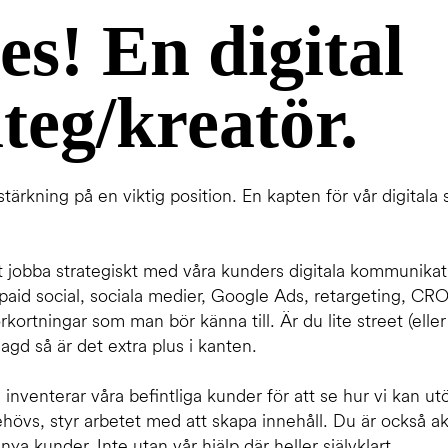
es! En digital
ateg/kreatör.
tärkning på en viktig position. En kapten för vår digitala
jobba strategiskt med våra kunders digitala kommunikati
aid social, sociala medier, Google Ads, retargeting, CRO
rkortningar som man bör känna till. Är du lite street (elle
lagd så är det extra plus i kanten.
nventerar våra befintliga kunder för att se hur vi kan utö
hövs, styr arbetet med att skapa innehåll. Du är också akt
nya kunder. Inte utan vår hjälp där heller självklart.