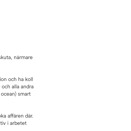
 skuta, närmare
on och ha koll
 och alla andra
r ocean) smart
ka affären där.
iv i arbetet