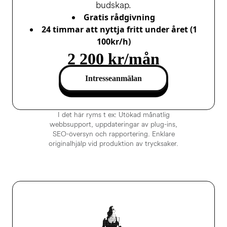
budskap.
Gratis rådgivning
24 timmar att nyttja fritt under året (1
100kr/h)
2 200 kr/mån
Intresseanmälan
I det här ryms t ex: Utökad månatlig
webbsupport, uppdateringar av plug-ins,
SEO-översyn och rapportering. Enklare
originalhjälp vid produktion av trycksaker.