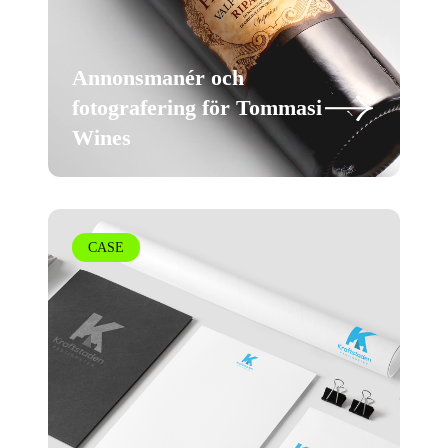
Annonsmanér och
fotografering för Tommasi
Wines
CASE